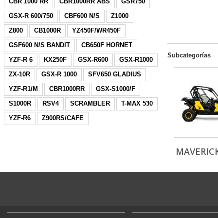
CBR 1000 RR
CBR1000RR ABS
GSR750
GSX-R 600/750
CBF600 N/S
Z1000
Z800
CB1000R
YZ450F/WR450F
GSF600 N/S BANDIT
CB650F HORNET
Subcategorías
YZF-R 6
KX250F
GSX-R600
GSX-R1000
ZX-10R
GSX-R 1000
SFV650 GLADIUS
YZF-R1/M
CBR1000RR
GSX-S1000/F
S1000R
RSV4
SCRAMBLER
T-MAX 530
YZF-R6
Z900RS/CAFE
MAVERICK