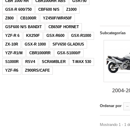
CBR 1000 RR
CBR1000RR ABS
GSR750
GSX-R 600/750
CBF600 N/S
Z1000
Z800
CB1000R
YZ450F/WR450F
GSF600 N/S BANDIT
CB650F HORNET
Subcategorías
YZF-R 6
KX250F
GSX-R600
GSX-R1000
ZX-10R
GSX-R 1000
SFV650 GLADIUS
YZF-R1/M
CBR1000RR
GSX-S1000/F
S1000R
RSV4
SCRAMBLER
T-MAX 530
YZF-R6
Z900RS/CAFE
2004-2
Ordenar por
--
Mostrando 1 - 1 d