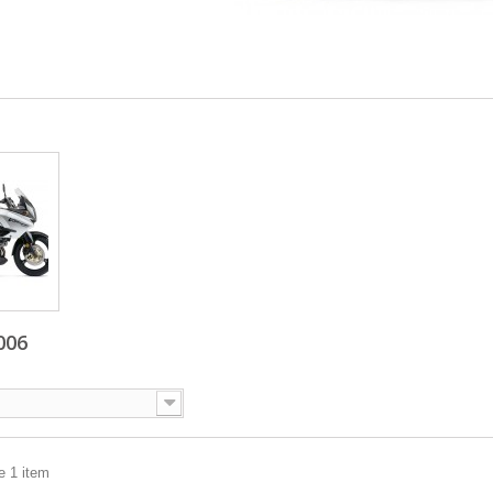
006
e 1 item