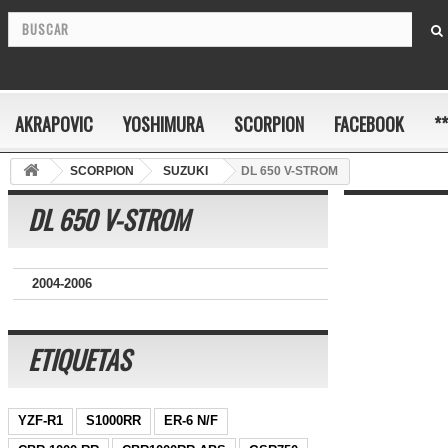
AKRAPOVIC
YOSHIMURA
SCORPION
FACEBOOK
*
SCORPION
SUZUKI
DL 650 V-STROM
DL 650 V-STROM
2004-2006
ETIQUETAS
YZF-R1
S1000RR
ER-6 N/F