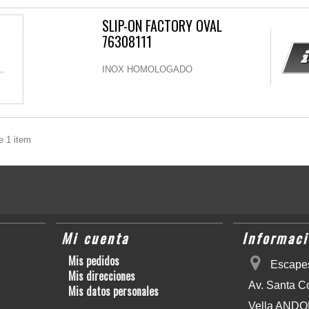
SLIP-ON FACTORY OVAL
76308111
INOX HOMOLOGADO
e 1 item
Mi cuenta
Informaci
Mis pedidos
Escapes
Mis direcciones
Av. Santa C
Mis datos personales
Vella AND