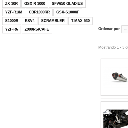
ZX-10R
GSX-R 1000
SFV650 GLADIUS
YZF-R1/M
CBR1000RR
GSX-S1000/F
S1000R
RSV4
SCRAMBLER
T-MAX 530
Ordenar por
YZF-R6
Z900RS/CAFE
--
Mostrando 1 - 3 d