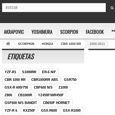
AKRAPOVIC
YOSHIMURA
SCORPION
FACEBOOK
*
SCORPION
HONDA
CBR 1000 RR
2008-2011
ETIQUETAS
YZF-R1
S1000RR
ER-6 N/F
CBR 1000 RR
CBR1000RR ABS
GSR750
GSX-R 600/750
CBF600 N/S
Z1000
Z800
CB1000R
YZ450F/WR450F
GSF600 N/S BANDIT
CB650F HORNET
YZF-R 6
KX250F
GSX-R600
GSX-R1000