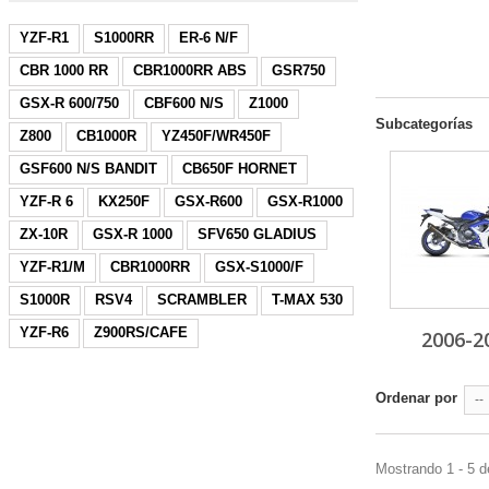
YZF-R1
S1000RR
ER-6 N/F
CBR 1000 RR
CBR1000RR ABS
GSR750
GSX-R 600/750
CBF600 N/S
Z1000
Subcategorías
Z800
CB1000R
YZ450F/WR450F
GSF600 N/S BANDIT
CB650F HORNET
YZF-R 6
KX250F
GSX-R600
GSX-R1000
ZX-10R
GSX-R 1000
SFV650 GLADIUS
YZF-R1/M
CBR1000RR
GSX-S1000/F
S1000R
RSV4
SCRAMBLER
T-MAX 530
YZF-R6
Z900RS/CAFE
2006-2
Ordenar por
--
Mostrando 1 - 5 d