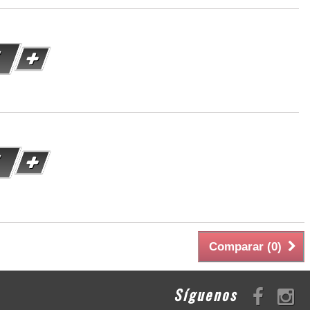
Comparar (
0
)
Síguenos