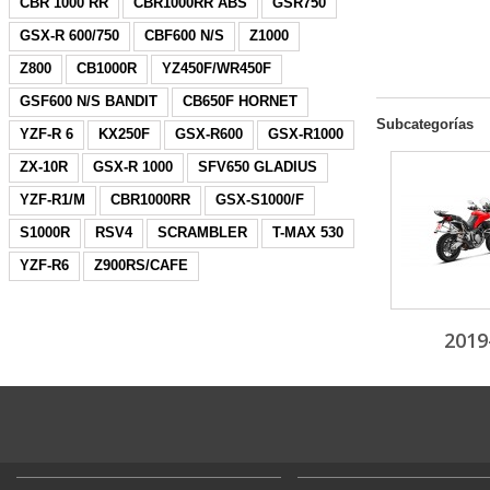
CBR 1000 RR
CBR1000RR ABS
GSR750
GSX-R 600/750
CBF600 N/S
Z1000
Z800
CB1000R
YZ450F/WR450F
GSF600 N/S BANDIT
CB650F HORNET
Subcategorías
YZF-R 6
KX250F
GSX-R600
GSX-R1000
ZX-10R
GSX-R 1000
SFV650 GLADIUS
YZF-R1/M
CBR1000RR
GSX-S1000/F
S1000R
RSV4
SCRAMBLER
T-MAX 530
YZF-R6
Z900RS/CAFE
2019