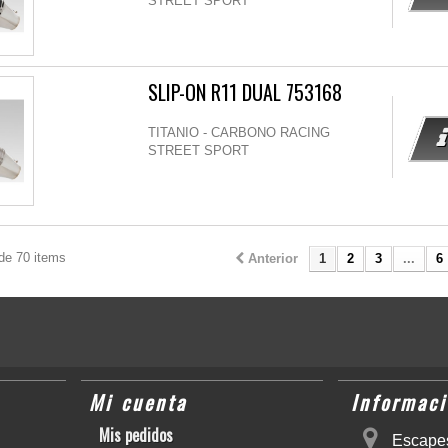
STREET SPORT
SLIP-ON R11 DUAL 753168
TITANIO - CARBONO RACING
STREET SPORT
de 70 items
Anterior
1
2
3
...
6
Mi cuenta
Informaci
Mis pedidos
Escapes