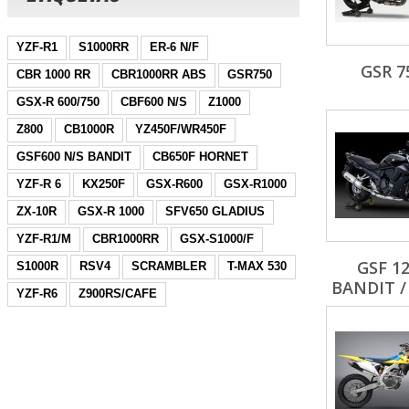
YZF-R1
S1000RR
ER-6 N/F
GSR 7
CBR 1000 RR
CBR1000RR ABS
GSR750
GSX-R 600/750
CBF600 N/S
Z1000
Z800
CB1000R
YZ450F/WR450F
GSF600 N/S BANDIT
CB650F HORNET
YZF-R 6
KX250F
GSX-R600
GSX-R1000
ZX-10R
GSX-R 1000
SFV650 GLADIUS
YZF-R1/M
CBR1000RR
GSX-S1000/F
GSF 1
S1000R
RSV4
SCRAMBLER
T-MAX 530
BANDIT / 
YZF-R6
Z900RS/CAFE