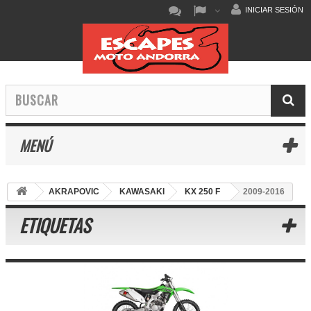
INICIAR SESIÓN
MENÚ
AKRAPOVIC
KAWASAKI
KX 250 F
2009-2016
ETIQUETAS