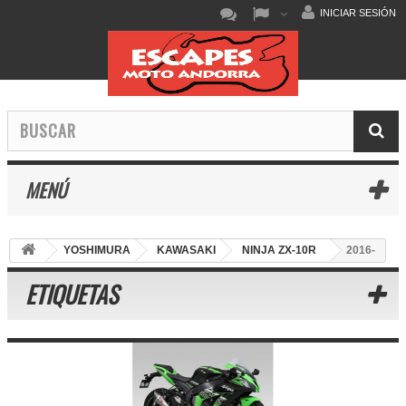
INICIAR SESIÓN
MENÚ
YOSHIMURA
KAWASAKI
NINJA ZX-10R
2016-
ETIQUETAS