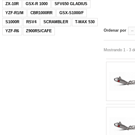
ZX-10R
GSX-R 1000
SFV650 GLADIUS
YZF-R1/M
CBR1000RR
GSX-S1000/F
S1000R
RSV4
SCRAMBLER
T-MAX 530
Ordenar por
YZF-R6
Z900RS/CAFE
--
Mostrando 1 - 3 d