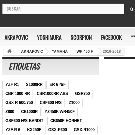
AKRAPOVIC
YOSHIMURA
SCORPION
FACEBOOK
*
AKRAPOVIC
YAMAHA
WR 450 F
2016-2018
ETIQUETAS
YZF-R1
S1000RR
ER-6 N/F
CBR 1000 RR
CBR1000RR ABS
GSR750
GSX-R 600/750
CBF600 N/S
Z1000
Z800
CB1000R
YZ450F/WR450F
GSF600 N/S BANDIT
CB650F HORNET
YZF-R 6
KX250F
GSX-R600
GSX-R1000