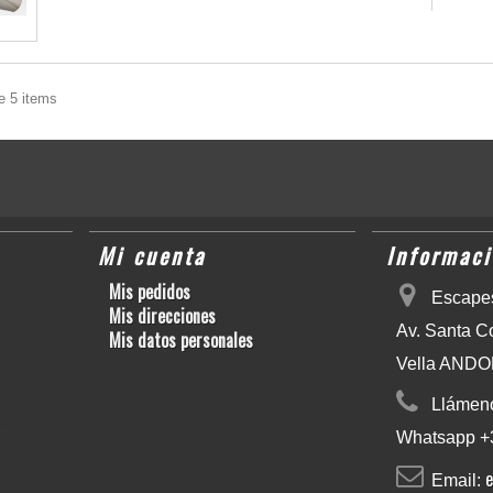
e 5 items
Mi cuenta
Informaci
Mis pedidos
Escapes
Mis direcciones
Av. Santa C
Mis datos personales
Vella AND
Llámen
a)
Whatsapp +
Email: