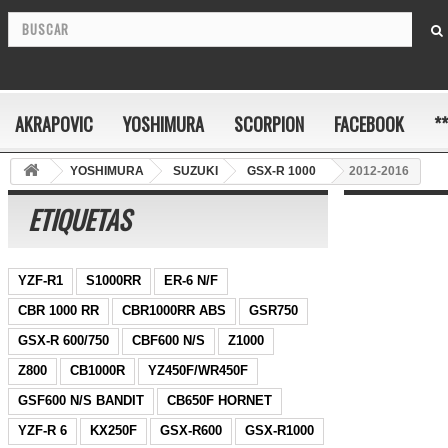
AKRAPOVIC
YOSHIMURA
SCORPION
FACEBOOK
*
YOSHIMURA
SUZUKI
GSX-R 1000
2012-2016
ETIQUETAS
YZF-R1
S1000RR
ER-6 N/F
CBR 1000 RR
CBR1000RR ABS
GSR750
GSX-R 600/750
CBF600 N/S
Z1000
Z800
CB1000R
YZ450F/WR450F
GSF600 N/S BANDIT
CB650F HORNET
YZF-R 6
KX250F
GSX-R600
GSX-R1000