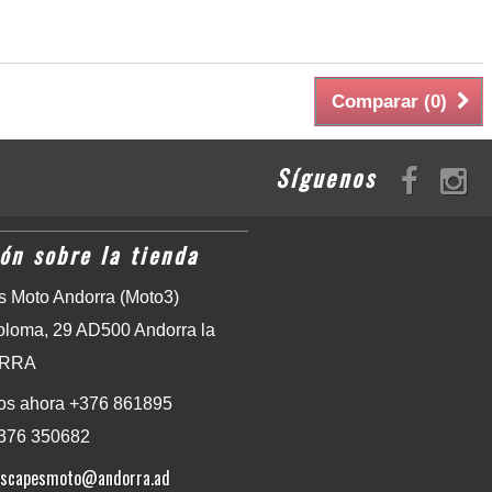
Comparar (
0
)
Síguenos
ón sobre la tienda
 Moto Andorra (Moto3)
oloma, 29 AD500 Andorra la
ORRA
os ahora
+376 861895
376 350682
escapesmoto@andorra.ad