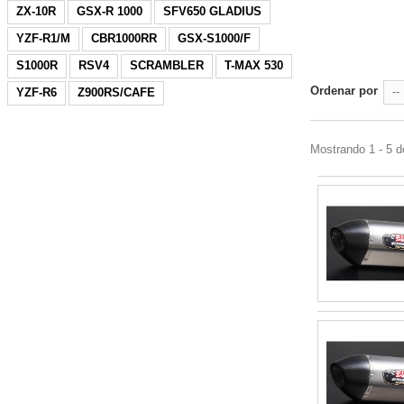
ZX-10R
GSX-R 1000
SFV650 GLADIUS
YZF-R1/M
CBR1000RR
GSX-S1000/F
S1000R
RSV4
SCRAMBLER
T-MAX 530
Ordenar por
YZF-R6
Z900RS/CAFE
--
Mostrando 1 - 5 d