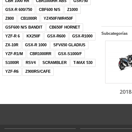
CBR 1000 RR
CBR1000RR ABS
GSR750
GSX-R 600/750
CBF600 N/S
Z1000
Z800
CB1000R
YZ450F/WR450F
GSF600 N/S BANDIT
CB650F HORNET
Subcategorías
YZF-R 6
KX250F
GSX-R600
GSX-R1000
ZX-10R
GSX-R 1000
SFV650 GLADIUS
YZF-R1/M
CBR1000RR
GSX-S1000/F
S1000R
RSV4
SCRAMBLER
T-MAX 530
YZF-R6
Z900RS/CAFE
2018