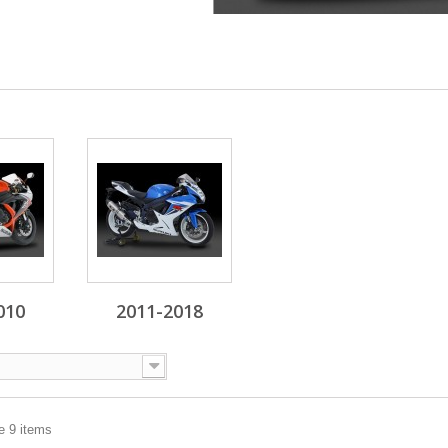
010
2011-2018
e 9 items