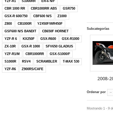
YZF-R1
S1000RR
ER-6 N/F
CBR 1000 RR
CBR1000RR ABS
GSR750
GSX-R 600/750
CBF600 N/S
Z1000
Z800
CB1000R
YZ450F/WR450F
Subcategorías
GSF600 N/S BANDIT
CB650F HORNET
YZF-R 6
KX250F
GSX-R600
GSX-R1000
ZX-10R
GSX-R 1000
SFV650 GLADIUS
YZF-R1/M
CBR1000RR
GSX-S1000/F
S1000R
RSV4
SCRAMBLER
T-MAX 530
YZF-R6
Z900RS/CAFE
2008-2
Ordenar por
--
Mostrando 1 - 9 d