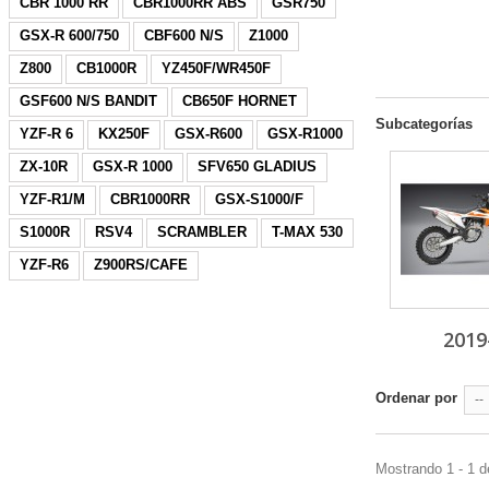
CBR 1000 RR
CBR1000RR ABS
GSR750
GSX-R 600/750
CBF600 N/S
Z1000
Z800
CB1000R
YZ450F/WR450F
GSF600 N/S BANDIT
CB650F HORNET
Subcategorías
YZF-R 6
KX250F
GSX-R600
GSX-R1000
ZX-10R
GSX-R 1000
SFV650 GLADIUS
YZF-R1/M
CBR1000RR
GSX-S1000/F
S1000R
RSV4
SCRAMBLER
T-MAX 530
YZF-R6
Z900RS/CAFE
2019
Ordenar por
--
Mostrando 1 - 1 d