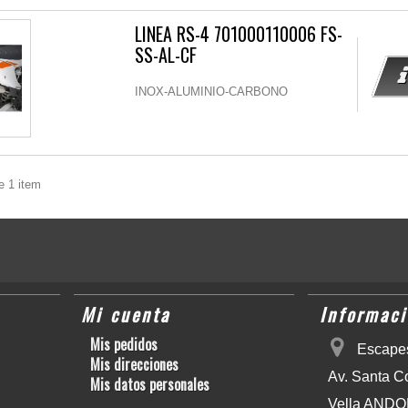
LINEA RS-4 701000110006 FS-
SS-AL-CF
INOX-ALUMINIO-CARBONO
e 1 item
Mi cuenta
Informaci
Mis pedidos
Escapes
Mis direcciones
Av. Santa C
Mis datos personales
Vella AND