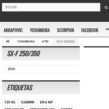
AKRAPOVIC
YOSHIMURA
SCORPION
FACEBOOK
*
YOSHIMURA
KTM
SX-F 250/350
SX-F 250/350
2019-
ETIQUETAS
YZF-R1
S1000RR
ER-6 N/F