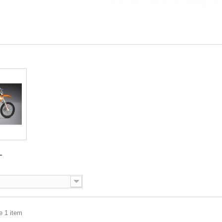
-
e 1 item